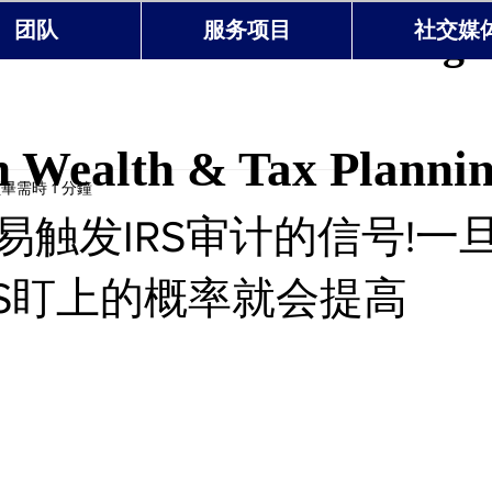
 Wealth & Tax Planning 
团队
服务项目
社交媒
 Wealth & Tax Planni
畢需時 1 分鐘
易触发IRS审计的信号!一
RS盯上的概率就会提高