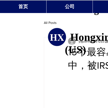
Hongxin
首页
公司
All Posts
Hongxin
yajuanliu
3月12日
讀
(US)
15个最容
中，被I