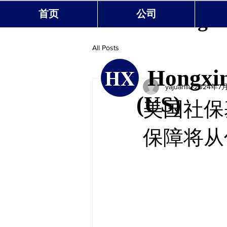
Hongxin
首页
公司
All Posts
Hongxin
yajuanliu
2024年7
(US)
美国社保
保障将从